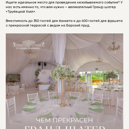
БИБЛИОТЕКА
Ищете идеальное место для проведения незабываемого события? У
нас есть именно то, что вам нужно — великолепный Гранд-шатер
«Трубецкой Холл».
МЕРОПРИЯТИЯ
Вместимость до 350 гостей для банкета и до 600 гостей для фуршета
УСЛУГИ
с прекрасной террасой с видом на Барский пруд.
БЛАГОТВОРИТЕЛЬНОСТЬ
КОНТАКТЫ