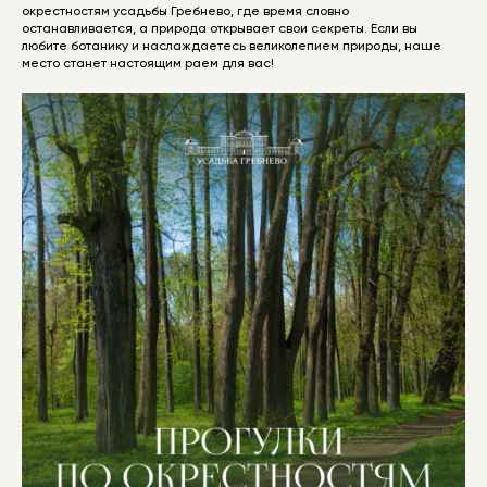
окрестностям усадьбы Гребнево, где время словно
останавливается, а природа открывает свои секреты. Если вы
любите ботанику и наслаждаетесь великолепием природы, наше
место станет настоящим раем для вас!