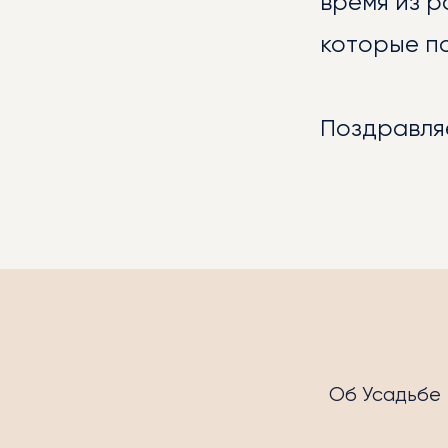
время из 
которые по
МЕР
Поздравляе
Об Усадьбе
УСЛ