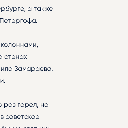
рбурге, а также
 Петергофа.
 колоннами,
а стенах
иила Замараева.
и.
 раз горел, но
 в советское