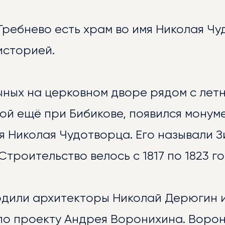
Гребнево есть храм во имя Николая Чу
историей.
ОСТИ
ыных на церковном дворе рядом с лет
ой ещё при Бибикове, появился монум
я Николая Чудотворца. Его называли 
Строительство велось с 1817 по 1823 го
одили архитекторы Николай Дерюгин 
ЕРЕЯ
о проекту Андрея Воронихина. Ворони