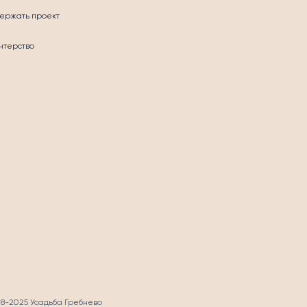
ержать проект
нтерство
СТЬ
18-2025 Усадьба Гребнево