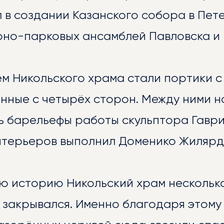
 в создании Казанского собора в Пете
рно-парковых ансамблей Павловска и
м Никольского храма стали портики с
нные с четырёх сторон. Между ними н
ь барельефы работы скульптора Гавр
ЛИОТЕКА
нтерьеров выполнил Доменико Жилярд
ю историю Никольский храм несколько
 закрывался. Именно благодаря этому