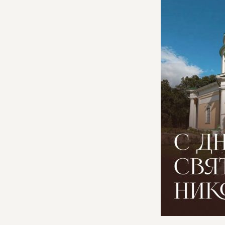
ОБ 
ИСТ
ВЛА
КНИ
ВИД