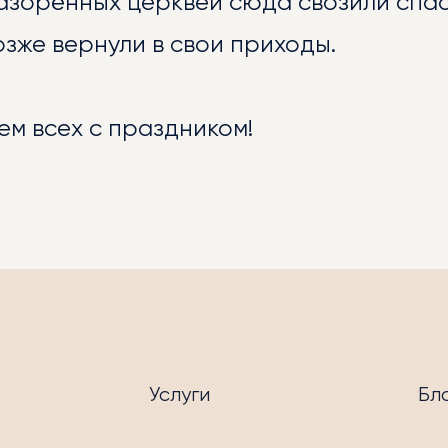
разорённых церквей сюда свозили спа
зже вернули в свои приходы.
ОПРИЯТИЯ
м всех с праздником!
Услуги
Бл
УГИ