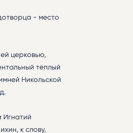
дотворца - место
ней церковью,
ентальный тёплый
Зимней Никольской
д.
и Игнатий
хин, к слову,