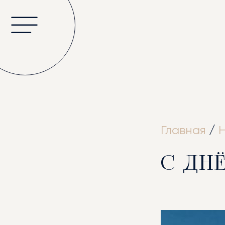
ГЛА
Главная
/
С ДН