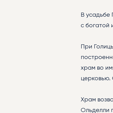
В усадьбе 
с богатой 
НОВ
При Голиц
построенн
храм во им
церковью. 
Храм возв
ГАЛ
Ольделли п