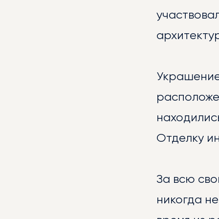
участвовал
архитекту
Украшение
расположе
находилис
БИБ
Отделку и
За всю сво
никогда не