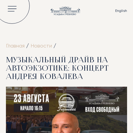
English
Главная
/
Новости
/
ГЛАВНАЯ
МУЗЫКАЛЬНЫЙ ДРАЙВ НА
ОБ УСАДЬБЕ
АВТОЭКЗОТИКЕ: КОНЦЕРТ
ИСТОРИЯ
АНДРЕЯ КОВАЛЕВА
ВЛАДЕЛЬЦЫ УСАДЬБЫ
КНИГИ И СТАТЬИ
ВИДЕО
НОВОСТИ
ГАЛЕРЕЯ