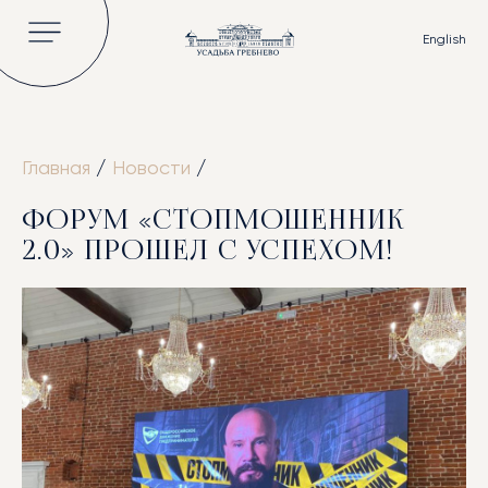
English
Главная
/
Новости
/
ГЛАВНАЯ
ФОРУМ «СТОПМОШЕННИК
ОБ УСАДЬБЕ
2.0» ПРОШЕЛ С УСПЕХОМ!
ИСТОРИЯ
ВЛАДЕЛЬЦЫ УСАДЬБЫ
КНИГИ И СТАТЬИ
ВИДЕО
НОВОСТИ
ГАЛЕРЕЯ