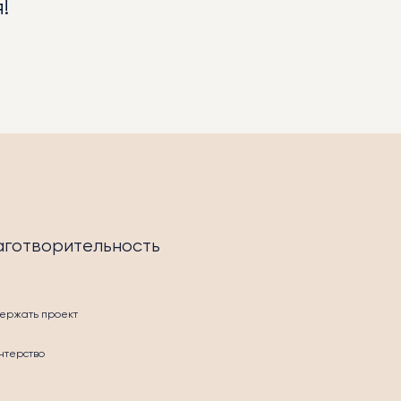
!
аготворительность
ержать проект
нтерство