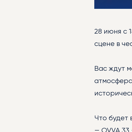
НОВ
28 июня с 
сцене в че
Вас ждут 
атмосфера
историческ
ГАЛ
Что будет 
— OVVA 33 