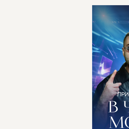
ОБ 
ИСТ
ВЛА
КНИ
ВИД