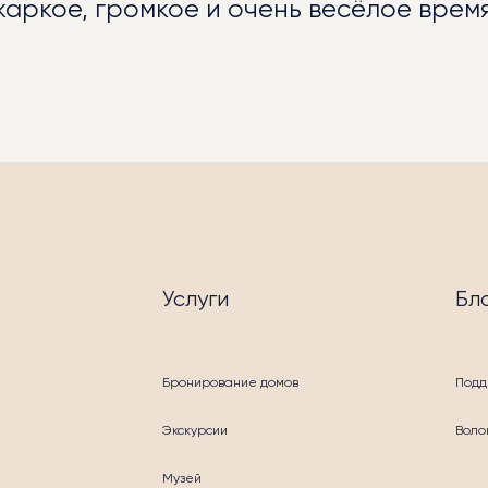
ркое, громкое и очень весёлое время
ОПРИЯТИЯ
Услуги
Бл
УГИ
Бронирование домов
Подд
Экскурсии
Воло
Музей