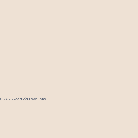
СТЬ
18-2025 Усадьба Гребнево