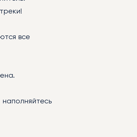
треки!
ются все
ена.
и наполняйтесь