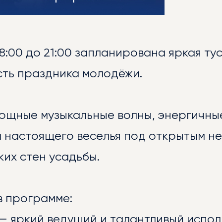
ОСТИ
18:00 до 21:00 запланирована яркая ту
сть праздника молодёжи.
мощные музыкальные волны, энергичны
 настоящего веселья под открытым не
их стен усадьбы.
ЕРЕЯ
в программе:
— яркий ведущий и талантливый испол