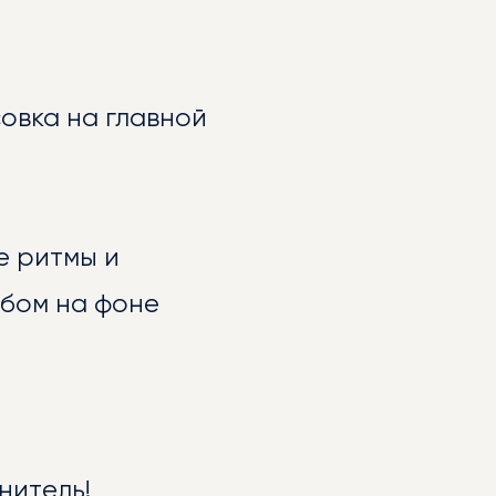
совка на главной
е ритмы и
бом на фоне
нитель!