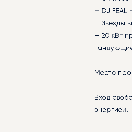
— DJ FEAL 
— Звёзды в
— 20 кВт п
танцующие
БИБ
Место пров
Вход своб
энергией!