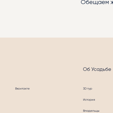
Обещаем жа
МЕР
Об Усадьбе
УСЛ
Вконтакте
3D тур
История
Владельцы