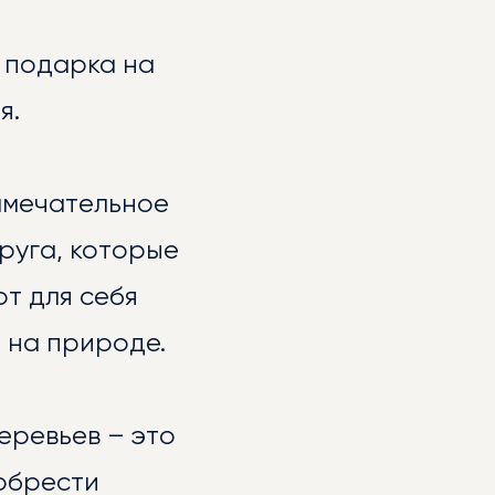
 подарка на
я.
амечательное
руга, которые
т для себя
 на природе.
еревьев – это
обрести