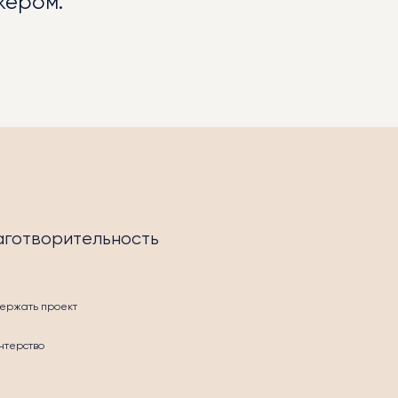
жером.
аготворительность
ержать проект
нтерство