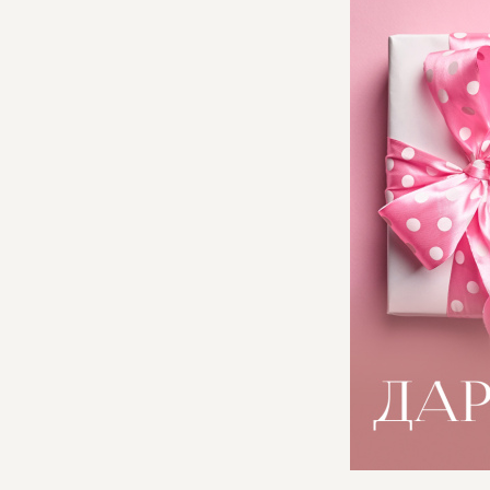
ОБ 
ИСТ
ВЛА
КНИ
ВИД