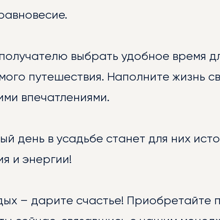
равновесие.
 получателю выбрать удобное время д
мого путешествия. Наполните жизнь с
ими впечатлениями.
ЛИОТЕКА
ый день в усадьбе станет для них ист
я и энергии!
дых – дарите счастье! Приобретайте