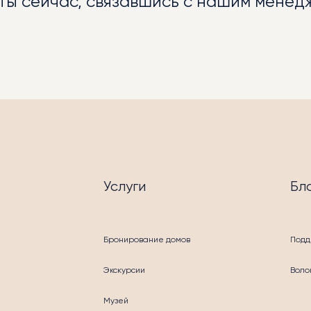
ты сейчас, связавшись с нашим менед
ОПРИЯТИЯ
Услуги
Бл
УГИ
Бронирование домов
Подд
Экскурсии
Воло
Музей