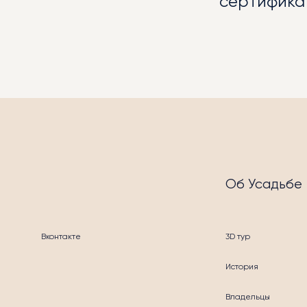
сертифика
МЕР
Об Усадьбе
УСЛ
Вконтакте
3D тур
История
Владельцы