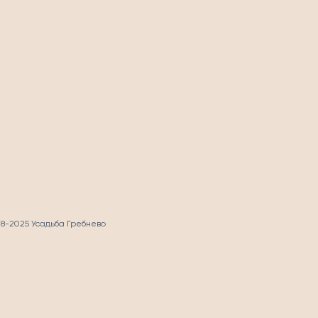
СТЬ
18-2025 Усадьба Гребнево