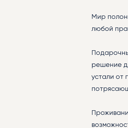
Мир полон
НОВ
любой праз
Подарочны
решение дл
устали от 
потрясающ
ГАЛ
Проживани
возможнос