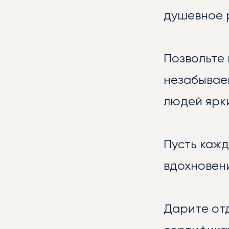
душевное 
Позвольте
незабывае
людей ярк
БИБ
Пусть кажд
вдохновени
Дарите от