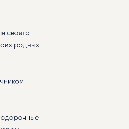
ля своего
воих родных
очником
 подарочные