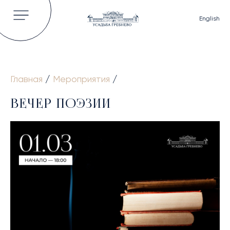
English
Главная
/
Мероприятия
/
ГЛАВНАЯ
ВЕЧЕР ПОЭЗИИ
ОБ УСАДЬБЕ
ИСТОРИЯ
ВЛАДЕЛЬЦЫ УСАДЬБЫ
КНИГИ И СТАТЬИ
ВИДЕО
НОВОСТИ
ГАЛЕРЕЯ