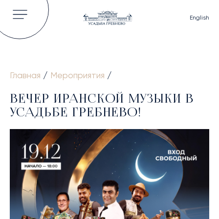
English
Главная
/
Мероприятия
/
ГЛАВНАЯ
ВЕЧЕР ИРАНСКОЙ МУЗЫКИ В
ОБ УСАДЬБЕ
УСАДЬБЕ ГРЕБНЕВО!
ИСТОРИЯ
ВЛАДЕЛЬЦЫ УСАДЬБЫ
КНИГИ И СТАТЬИ
ВИДЕО
НОВОСТИ
ГАЛЕРЕЯ