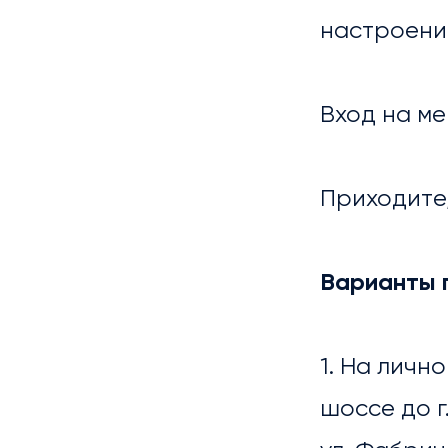
настроени
ГАЛ
Вход на м
Приходите,
Варианты 
1. На лич
шоссе до г
БИБ