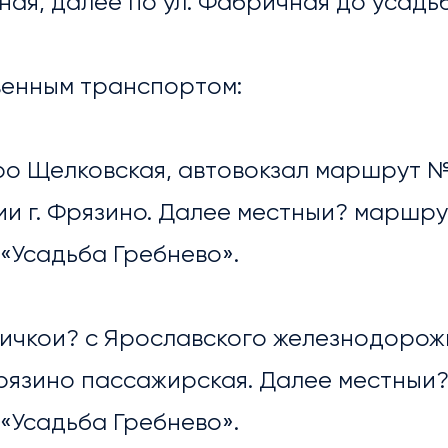
ная, далее по ул. Фабричная до усадь
венным транспортом:
етро Щелковская, автовокзал маршрут 
и г. Фрязино. Далее местныи? маршру
«Усадьба Гребнево».
ОПРИЯТИЯ
ричкои? с Ярославского железнодорож
рязино пассажирская. Далее местныи
«Усадьба Гребнево».