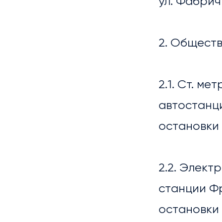
ул. Фабрич
2. Общест
2.1. Ст. м
автостанци
остановки 
МЕР
2.2. Элект
станции Ф
остановки 