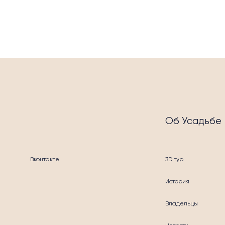
УСЛ
Об Усадьбе
Вконтакте
3D тур
История
Владельцы