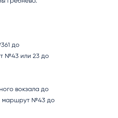
бы Гребнево.
№361 до
т №43 или 23 до
ного вокзала до
? маршрут №43 до