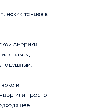
атинских танцев в
ской Америки!
из сальсы,
авнодушным.
 ярко и
анцор или просто
подходящее