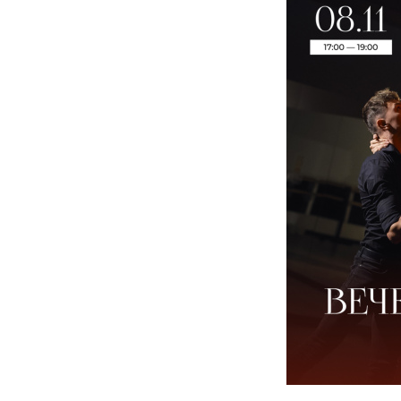
ОБ 
ИСТ
ВЛА
КНИ
ВИД