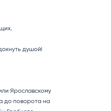
щих.
дохнуть душой!
 или Ярославскому
ра до поворота на