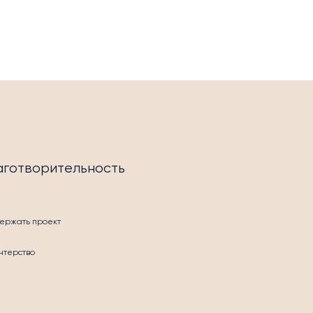
аготворительность
ержать проект
нтерство