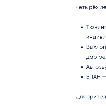
четырёх л
Тюнинг
индиви
Выхлоп
дар ре
Автозв
БПАН — 
ГАЛ
Для зрител