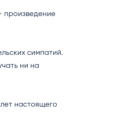
— произведение
ельских симпатий.
учать ни на
ь лет настоящего