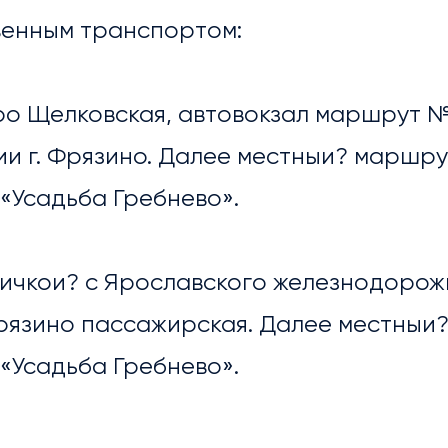
венным транспортом:
етро Щелковская, автовокзал маршрут 
и г. Фрязино. Далее местныи? маршру
«Усадьба Гребнево».
ричкои? с Ярославского железнодорож
рязино пассажирская. Далее местныи
УГИ
«Усадьба Гребнево».