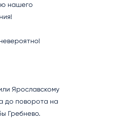
ью нашего
ния!
 невероятно!
 или Ярославскому
ра до поворота на
бы Гребнево.