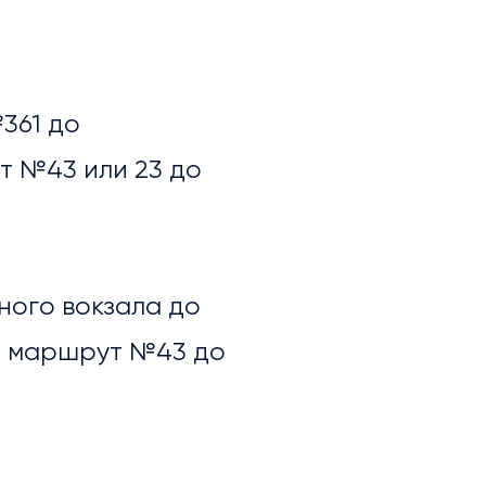
№361 до
т №43 или 23 до
ного вокзала до
? маршрут №43 до