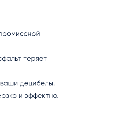
мпромиссной
сфальт теряет
— ваши децибелы.
ерзко и эффектно.