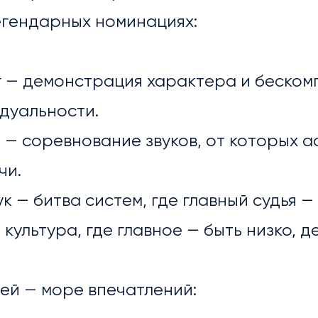
егендарных номинациях:
 — демонстрация характера и беско
дуальности.
 — соревнование звуков, от которых а
чи.
ук — битва систем, где главный судья 
культура, где главное — быть низко, д
ЕРЕЯ
ей — море впечатлений: