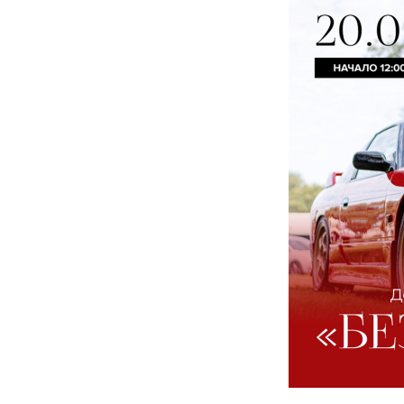
ОБ 
ИСТ
ВЛА
КНИ
ВИД