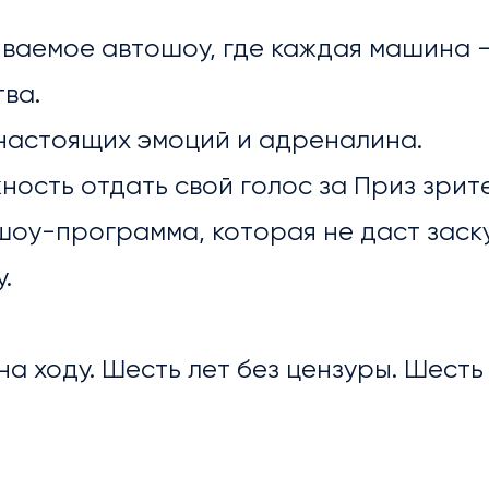
ваемое автошоу, где каждая машина 
тва.
настоящих эмоций и адреналина.
ность отдать свой голос за Приз зрит
шоу-программа, которая не даст заск
.
на ходу. Шесть лет без цензуры. Шест
ЛИОТЕКА