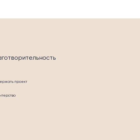
аготворительность
ержать проект
нтерство
СТЬ