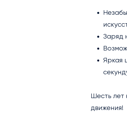
Незабы
искусс
Заряд 
Возмож
Яркая 
секунду
Шесть лет 
движения!
БИБ