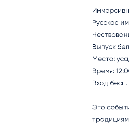
Иммерсивн
Русское и
Чествован
Выпуск бе
ГАЛ
Место: ус
Время: 12:
Вход бесп
Это событи
традициями