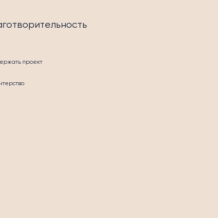
аготворительность
ержать проект
нтерство
СТЬ