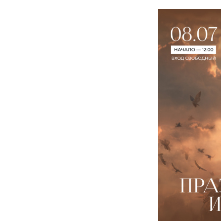
ОБ 
ИСТ
ВЛА
КНИ
ВИД