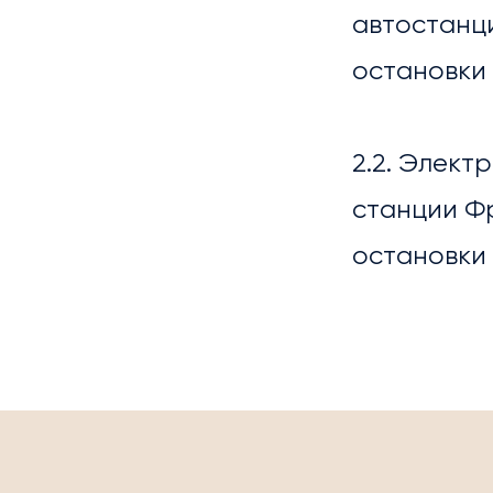
МЕР
автостанци
остановки 
2.2. Элект
станции Ф
остановки 
УСЛ