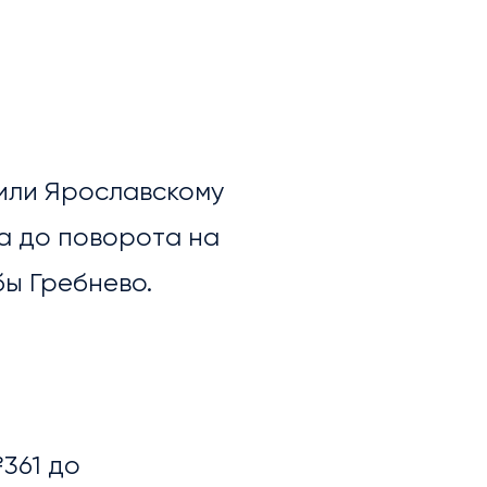
 или Ярославскому
ра до поворота на
бы Гребнево.
№361 до