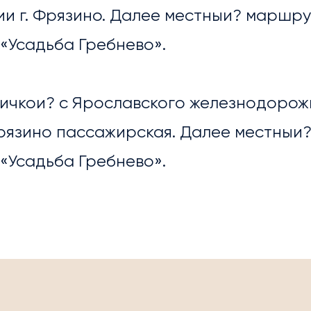
ОПРИЯТИЯ
и г. Фрязино. Далее местныи? маршру
«Усадьба Гребнево».
ричкои? с Ярославского железнодорож
рязино пассажирская. Далее местныи
«Усадьба Гребнево».
УГИ