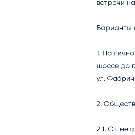
встречи на
БИБ
Варианты 
1. На лич
шоссе до г
ул. Фабрич
2. Общест
2.1. Ст. м