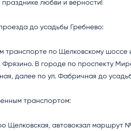
 празднике любви и верности!
ЛИОТЕКА
проезда до усадьбы Гребнево:
ном транспорте по Щелковскому шоссе
. Фрязино. В городе по проспекту Ми
ная, далее по ул. Фабричная до усадь
венным транспортом:
етро Щелковская, автовокзал маршрут 