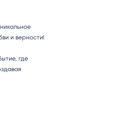
уникальное
ви и верности!
ытие, где
оздавая