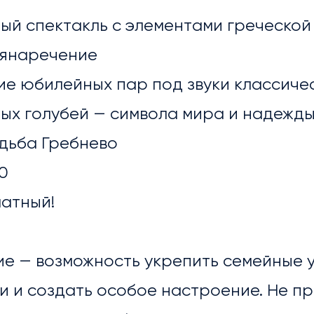
ый спектакль с элементами греческой
мянаречение
ие юбилейных пар под звуки классиче
лых голубей — символа мира и надежд
ЕРЕЯ
адьба Гребнево
00
латный!
е — возможность укрепить семейные у
 и создать особое настроение. Не пр