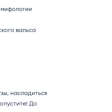
 мифологии
ского вальса
ы
зы, насладиться
опустите! До