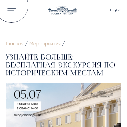
English
Главная
/
Мероприятия
/
ГЛАВНАЯ
УЗНАЙТЕ БОЛЬШЕ:
ОБ УСАДЬБЕ
БЕСПЛАТНАЯ ЭКСКУРСИЯ ПО
ИСТОРИЯ
ИСТОРИЧЕСКИМ МЕСТАМ
ВЛАДЕЛЬЦЫ УСАДЬБЫ
КНИГИ И СТАТЬИ
ВИДЕО
НОВОСТИ
ГАЛЕРЕЯ