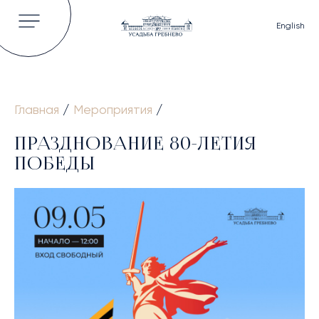
English
Главная
/
Мероприятия
/
ГЛАВНАЯ
ПРАЗДНОВАНИЕ 80-ЛЕТИЯ
ОБ УСАДЬБЕ
ПОБЕДЫ
ИСТОРИЯ
ВЛАДЕЛЬЦЫ УСАДЬБЫ
КНИГИ И СТАТЬИ
ВИДЕО
НОВОСТИ
ГАЛЕРЕЯ