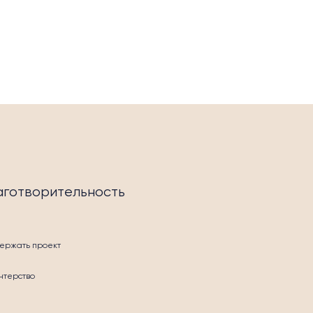
аготворительность
ержать проект
нтерство