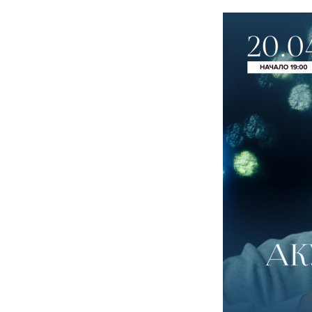
ОБ 
ИСТ
ВЛА
КНИ
ВИД