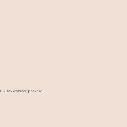
СТЬ
18-2025 Усадьба Гребнево