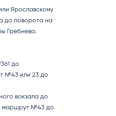
 или Ярославскому
ра до поворота на
бы Гребнево.
№361 до
т №43 или 23 до
ного вокзала до
? маршрут №43 до