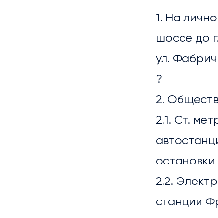
1. На лич
шоссе до г
ул. Фабрич
?
БИБ
2. Общест
2.1. Ст. м
автостанци
остановки 
2.2. Элект
станции Ф