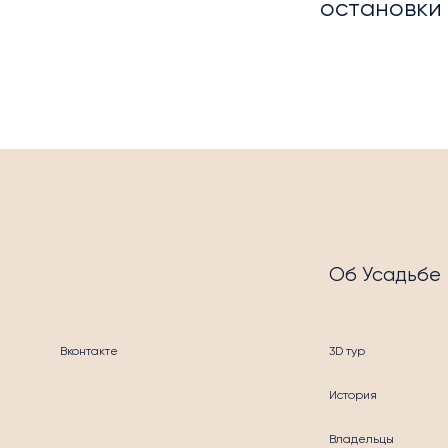
остановки 
МЕР
Об Усадьбе
УСЛ
Вконтакте
3D тур
История
Владельцы