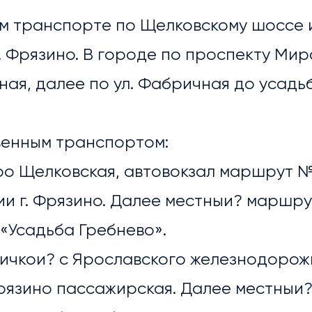
ном транспорте по Щелковскому шоссе
. Фрязино. В городе по проспекту Ми
ная, далее по ул. Фабричная до усадь
ЛИОТЕКА
венным транспортом:
етро Щелковская, автовокзал маршрут 
и г. Фрязино. Далее местныи? маршру
«Усадьба Гребнево».
ричкои? с Ярославского железнодорож
рязино пассажирская. Далее местныи