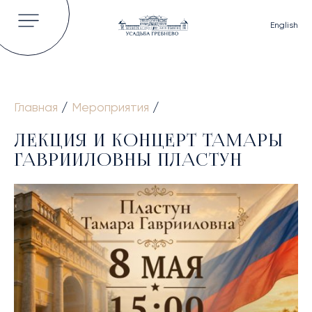
English
Главная
/
Мероприятия
/
ГЛАВНАЯ
ЛЕКЦИЯ И КОНЦЕРТ ТАМАРЫ
ОБ УСАДЬБЕ
ГАВРИИЛОВНЫ ПЛАСТУН
ИСТОРИЯ
ВЛАДЕЛЬЦЫ УСАДЬБЫ
КНИГИ И СТАТЬИ
ВИДЕО
НОВОСТИ
ГАЛЕРЕЯ